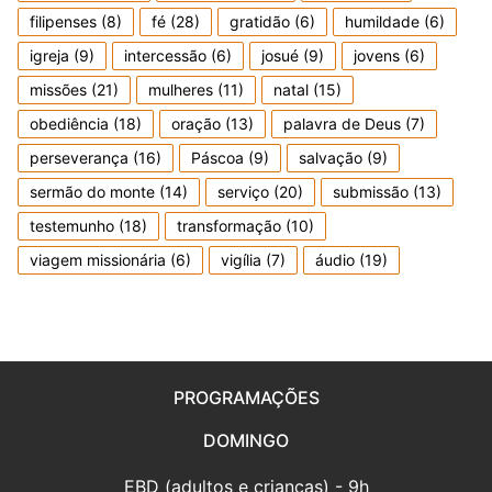
filipenses
(8)
fé
(28)
gratidão
(6)
humildade
(6)
igreja
(9)
intercessão
(6)
josué
(9)
jovens
(6)
missões
(21)
mulheres
(11)
natal
(15)
obediência
(18)
oração
(13)
palavra de Deus
(7)
perseverança
(16)
Páscoa
(9)
salvação
(9)
sermão do monte
(14)
serviço
(20)
submissão
(13)
testemunho
(18)
transformação
(10)
viagem missionária
(6)
vigília
(7)
áudio
(19)
PROGRAMAÇÕES
DOMINGO
EBD (adultos e crianças) - 9h