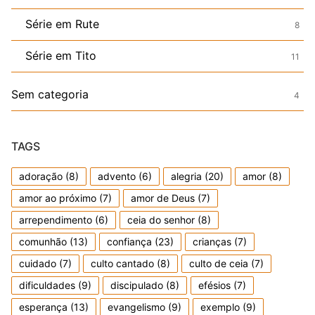
Série em Rute
8
Série em Tito
11
Sem categoria
4
TAGS
adoração
(8)
advento
(6)
alegria
(20)
amor
(8)
amor ao próximo
(7)
amor de Deus
(7)
arrependimento
(6)
ceia do senhor
(8)
comunhão
(13)
confiança
(23)
crianças
(7)
cuidado
(7)
culto cantado
(8)
culto de ceia
(7)
dificuldades
(9)
discipulado
(8)
efésios
(7)
esperança
(13)
evangelismo
(9)
exemplo
(9)