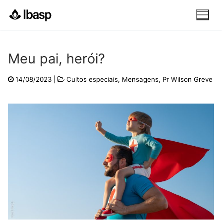
Pular
para
o
conteúdo
Meu pai, herói?
14/08/2023
|
Cultos especiais
,
Mensagens
,
Pr Wilson Greve