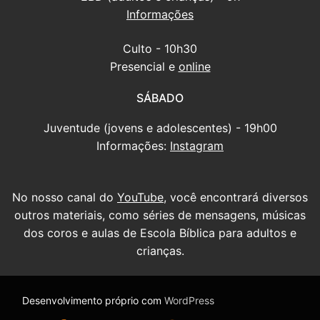
Informações
Culto - 10h30
Presencial e
online
SÁBADO
Juventude (jovens e adolescentes) - 19h00
Informações:
Instagram
No nosso canal do
YouTube
, você encontrará diversos
outros materiais, como séries de mensagens, músicas
dos coros e aulas de Escola Bíblica para adultos e
crianças.
Desenvolvimento próprio com
WordPress
Ir para nossa página do Facebook
Ir para nosso Instagram
Ir para nosso canal do YouTube
Ouça nossas mensagens antigas no