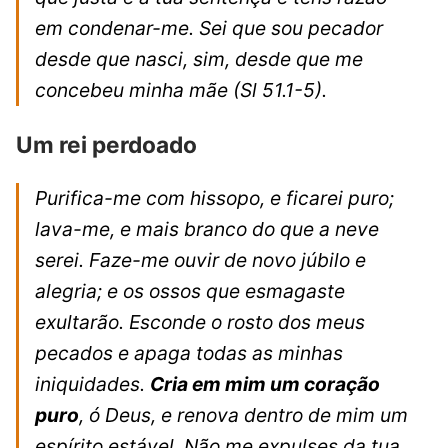
em condenar-me. Sei que sou pecador
desde que nasci, sim, desde que me
concebeu minha mãe
(Sl 51.1-5).
Um rei perdoado
Purifica-me com hissopo, e ficarei puro;
lava-me, e mais branco do que a neve
serei. Faze-me ouvir de novo júbilo e
alegria; e os ossos que esmagaste
exultarão. Esconde o rosto dos meus
pecados e apaga todas as minhas
iniquidades.
Cria em mim um coração
puro
, ó Deus, e renova dentro de mim um
espírito estável. Não me expulses da tua