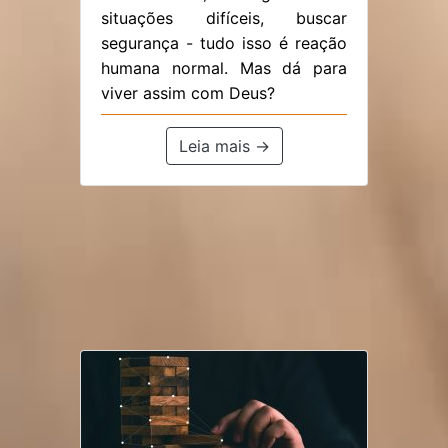
situações difíceis, buscar
segurança - tudo isso é reação
humana normal. Mas dá para
viver assim com Deus?
Leia mais →