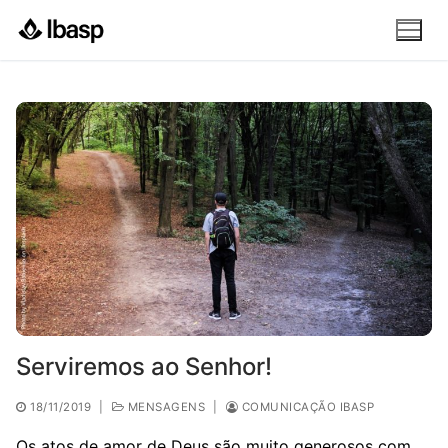
Pular
para
o
conteúdo
Serviremos ao Senhor!
18/11/2019
|
MENSAGENS
|
COMUNICAÇÃO IBASP
Os atos de amor de Deus são muito generosos com