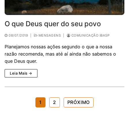
O que Deus quer do seu povo
08/07/2019
|
MENSAGENS
|
COMUNICAÇÃO IBASP
Planejamos nossas ações segundo o que a nossa
razão recomenda, mas até aí ainda não sabemos o
que Deus quer.
Leia Mais →
Paginação
1
2
PRÓXIMO
de
posts