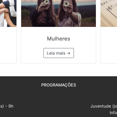
Mulheres
Leia mais →
PROGRAMAÇÕES
s) - 9h
Juventude (j
Inf