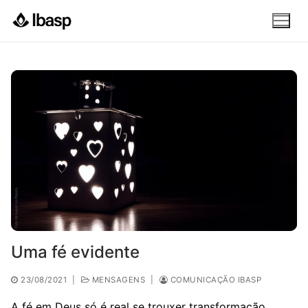
Pular
para
o
conteúdo
Uma fé evidente
23/08/2021
|
MENSAGENS
|
COMUNICAÇÃO IBASP
A fé em Deus só é real se trouxer transformação