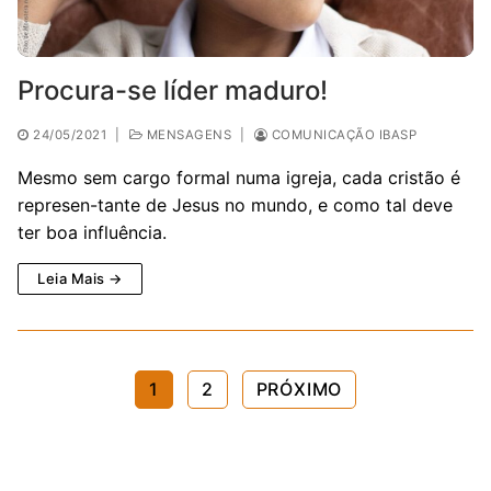
Procura-se líder maduro!
24/05/2021
|
MENSAGENS
|
COMUNICAÇÃO IBASP
Mesmo sem cargo formal numa igreja, cada cristão é
represen-tante de Jesus no mundo, e como tal deve
ter boa influência.
Leia Mais →
Paginação
1
2
PRÓXIMO
de
posts