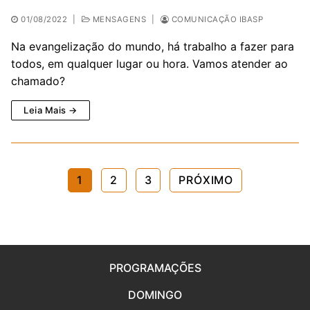
01/08/2022
|
MENSAGENS
|
COMUNICAÇÃO IBASP
Na evangelização do mundo, há trabalho a fazer para
todos, em qualquer lugar ou hora. Vamos atender ao
chamado?
Leia Mais →
Paginação
1
2
3
PRÓXIMO
de
posts
PROGRAMAÇÕES
DOMINGO