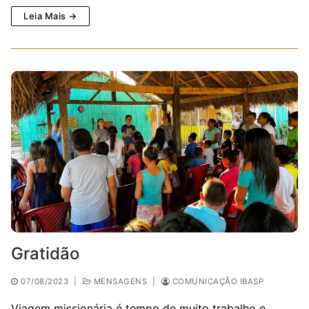
Leia Mais →
Gratidão
07/08/2023
|
MENSAGENS
|
COMUNICAÇÃO IBASP
Viagem missionária é tempo de muito trabalho e