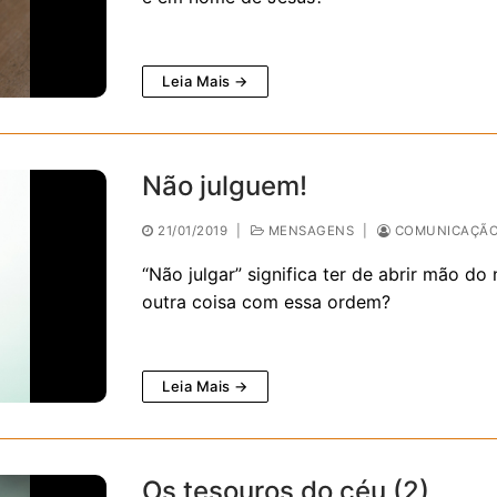
Leia Mais →
Não julguem!
21/01/2019
|
MENSAGENS
|
COMUNICAÇÃO 
“Não julgar” significa ter de abrir mão do
outra coisa com essa ordem?
Leia Mais →
Os tesouros do céu (2)