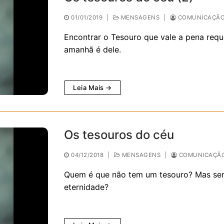
01/01/2019
|
MENSAGENS
|
COMUNICAÇÃO 
Encontrar o Tesouro que vale a pena requ
amanhã é dele.
Leia Mais →
Os tesouros do céu
04/12/2018
|
MENSAGENS
|
COMUNICAÇÃO
Quem é que não tem um tesouro? Mas será
eternidade?