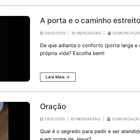
A porta e o caminho estreit
04/02/2019
|
MENSAGENS
|
COMUNICAÇÃO
De que adianta o conforto (porta larga e
própria vida? Escolha bem!
Leia Mais →
Oração
28/01/2019
|
MENSAGENS
|
COMUNICAÇÃO
Qual é o segredo para pedir e ser atendi
e em nome de Jesus?