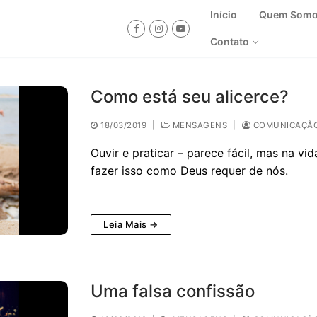
Início
Quem Som
Contato
Como está seu alicerce?
18/03/2019
|
MENSAGENS
|
COMUNICAÇÃO
Ouvir e praticar – parece fácil, mas na vi
fazer isso como Deus requer de nós.
Leia Mais →
Uma falsa confissão