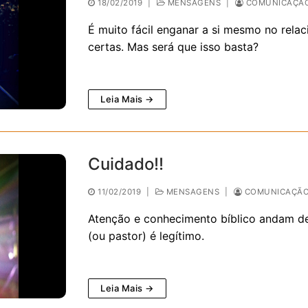
18/02/2019
|
MENSAGENS
|
COMUNICAÇÃO
É muito fácil enganar a si mesmo no rela
certas. Mas será que isso basta?
Leia Mais →
Cuidado!!
11/02/2019
|
MENSAGENS
|
COMUNICAÇÃO 
Atenção e conhecimento bíblico andam de
(ou pastor) é legítimo.
Leia Mais →