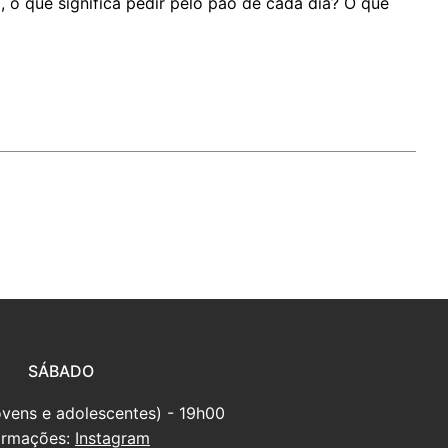
o que significa pedir pelo pão de cada dia? O que
SÁBADO
ovens e adolescentes) - 19h00
ormações:
Instagram