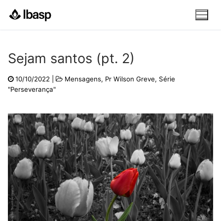
Pular
para
o
conteúdo
Sejam santos (pt. 2)
10/10/2022
|
Mensagens
,
Pr Wilson Greve
,
Série
"Perseverança"