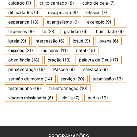
cuidado
(7)
culto cantado
(8)
culto de ceia
(7)
dificuldades
(9)
discipulado
(8)
efésios
(7)
esperança
(13)
evangelismo
(9)
exemplo
(9)
filipenses
(8)
fé
(28)
gratidão
(6)
humildade
(6)
igreja
(9)
intercessão
(6)
josué
(9)
jovens
(6)
missões
(21)
mulheres
(11)
natal
(15)
obediência
(18)
oração
(13)
palavra de Deus
(7)
perseverança
(16)
Páscoa
(9)
salvação
(9)
sermão do monte
(14)
serviço
(20)
submissão
(13)
testemunho
(18)
transformação
(10)
viagem missionária
(6)
vigília
(7)
áudio
(19)
PROGRAMAÇÕES