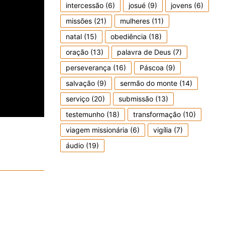
intercessão
(6)
josué
(9)
jovens
(6)
missões
(21)
mulheres
(11)
natal
(15)
obediência
(18)
oração
(13)
palavra de Deus
(7)
perseverança
(16)
Páscoa
(9)
salvação
(9)
sermão do monte
(14)
serviço
(20)
submissão
(13)
testemunho
(18)
transformação
(10)
viagem missionária
(6)
vigília
(7)
áudio
(19)