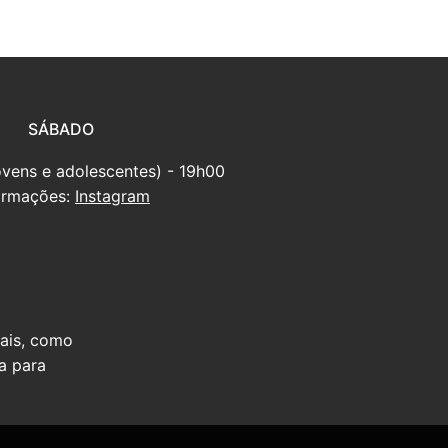
SÁBADO
ovens e adolescentes) - 19h00
ormações:
Instagram
iais, como
a para