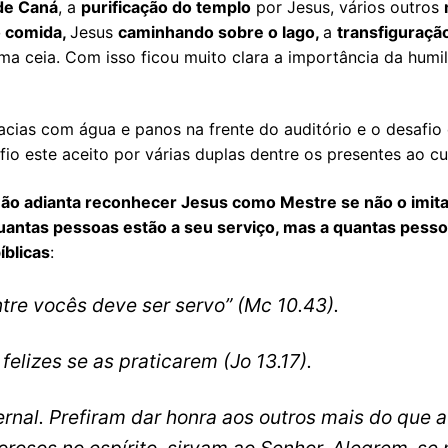
de Caná
, a
purificação do templo
por Jesus, vários outros
o comida,
Jesus
caminhando sobre o lago,
a
transfiguraçã
ma ceia. Com isso ficou muito clara a importância da humi
ias com água e panos na frente do auditório e o desafio
io este aceito por várias duplas dentre os presentes ao cu
ão adianta reconhecer Jesus como Mestre se não o imit
uantas pessoas estão a seu serviço, mas a quantas pess
íblicas
:
ntre vocês deve ser servo”
(Mc 10.43).
felizes se as praticarem
(Jo 13.17).
nal. Prefiram dar honra aos outros mais do que a