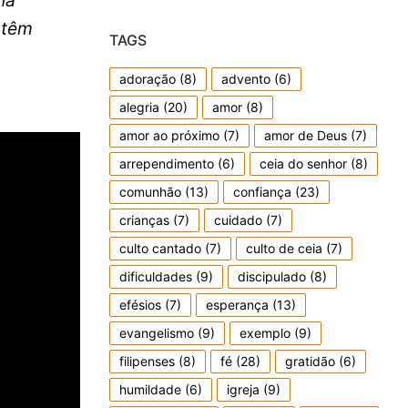
na
 têm
TAGS
adoração
(8)
advento
(6)
alegria
(20)
amor
(8)
amor ao próximo
(7)
amor de Deus
(7)
arrependimento
(6)
ceia do senhor
(8)
comunhão
(13)
confiança
(23)
crianças
(7)
cuidado
(7)
culto cantado
(7)
culto de ceia
(7)
dificuldades
(9)
discipulado
(8)
efésios
(7)
esperança
(13)
evangelismo
(9)
exemplo
(9)
filipenses
(8)
fé
(28)
gratidão
(6)
humildade
(6)
igreja
(9)