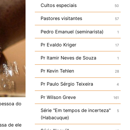
Cultos especiais
50
Pastores visitantes
57
Pedro Emanuel (seminarista)
1
Pr Evaldo Kriger
17
Pr Itamir Neves de Souza
1
Pr Kevin Tehlen
28
Pr Paulo Sérgio Teixeira
4
Pr Wilson Greve
161
 pessoa do
Série "Em tempos de incerteza"
5
(Habacuque)
sa de ele