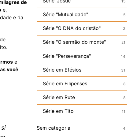
Série "Josué"
15
milagres de
o
e,
Série "Mutualidade"
5
ldade e da
Série "O DNA do cristão"
3
 de
Série "O sermão do monte"
21
lto.
Série "Perseverança"
14
armos
e
oas você
Série em Efésios
31
Série em Filipenses
8
Série em Rute
8
Série em Tito
11
 si
Sem categoria
4