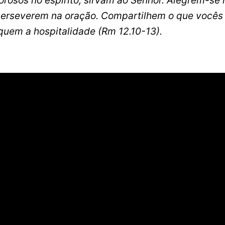
vorosos no espírito, sirvam ao Senhor. Alegrem-se 
 perseverem na oração. Compartilhem o que vocês
iquem a hospitalidade
(Rm 12.10-13).