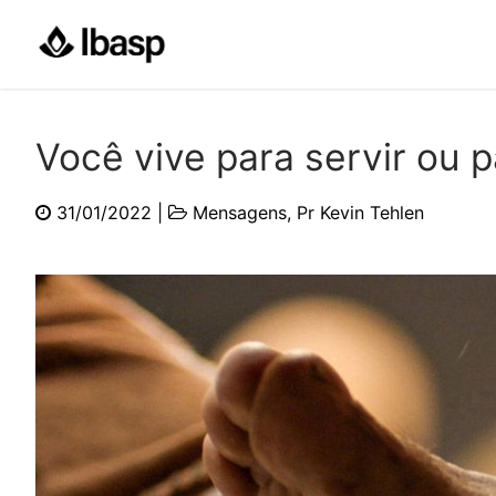
Pular
para
o
conteúdo
Você vive para servir ou p
31/01/2022
|
Mensagens
,
Pr Kevin Tehlen