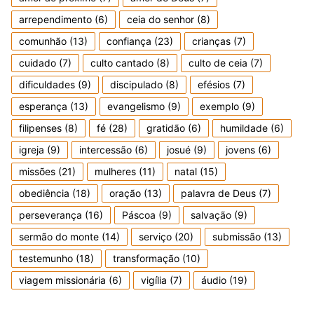
arrependimento
(6)
ceia do senhor
(8)
comunhão
(13)
confiança
(23)
crianças
(7)
cuidado
(7)
culto cantado
(8)
culto de ceia
(7)
dificuldades
(9)
discipulado
(8)
efésios
(7)
esperança
(13)
evangelismo
(9)
exemplo
(9)
filipenses
(8)
fé
(28)
gratidão
(6)
humildade
(6)
igreja
(9)
intercessão
(6)
josué
(9)
jovens
(6)
missões
(21)
mulheres
(11)
natal
(15)
obediência
(18)
oração
(13)
palavra de Deus
(7)
perseverança
(16)
Páscoa
(9)
salvação
(9)
sermão do monte
(14)
serviço
(20)
submissão
(13)
testemunho
(18)
transformação
(10)
viagem missionária
(6)
vigília
(7)
áudio
(19)