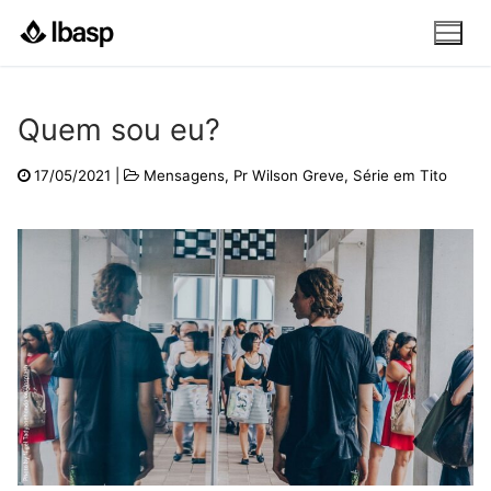
Pular
para
o
conteúdo
Quem sou eu?
17/05/2021
|
Mensagens
,
Pr Wilson Greve
,
Série em Tito