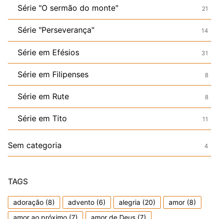
Série "O sermão do monte"
21
Série "Perseverança"
14
Série em Efésios
31
Série em Filipenses
8
Série em Rute
8
Série em Tito
11
Sem categoria
4
TAGS
adoração
(8)
advento
(6)
alegria
(20)
amor
(8)
amor ao próximo
(7)
amor de Deus
(7)