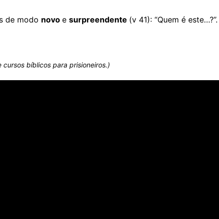
us de modo
novo
e
surpreendente
(v 41): “Quem é este…?”
 cursos bíblicos para prisioneiros.)