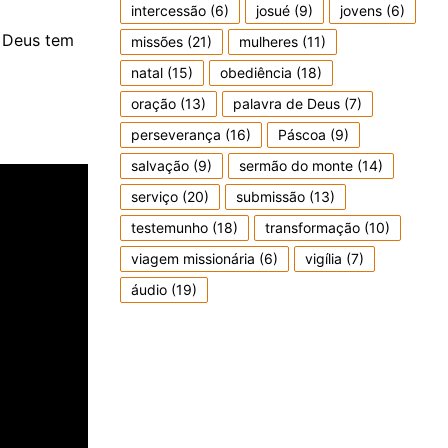
intercessão
(6)
josué
(9)
jovens
(6)
. Deus tem
missões
(21)
mulheres
(11)
natal
(15)
obediência
(18)
oração
(13)
palavra de Deus
(7)
perseverança
(16)
Páscoa
(9)
salvação
(9)
sermão do monte
(14)
serviço
(20)
submissão
(13)
testemunho
(18)
transformação
(10)
viagem missionária
(6)
vigília
(7)
áudio
(19)