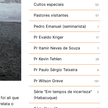
Cultos especiais
50
Pastores visitantes
57
Pedro Emanuel (seminarista)
1
Pr Evaldo Kriger
17
Pr Itamir Neves de Souza
1
Pr Kevin Tehlen
28
Pr Paulo Sérgio Teixeira
4
Pr Wilson Greve
161
Série "Em tempos de incerteza"
5
(Habacuque)
foi ali que
relata o