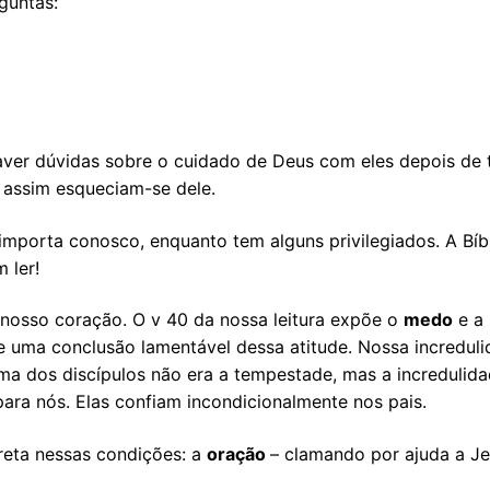
guntas:
haver dúvidas sobre o cuidado de Deus com eles depois de
 assim esqueciam-se dele.
orta conosco, enquanto tem alguns privilegiados. A Bíbli
 ler!
nosso coração. O v 40 da nossa leitura expõe o
medo
e a
e uma conclusão lamentável dessa atitude. Nossa incredul
ma dos discípulos não era a tempestade, mas a incredulida
ara nós. Elas confiam incondicionalmente nos pais.
reta nessas condições: a
oração
– clamando por ajuda a Je