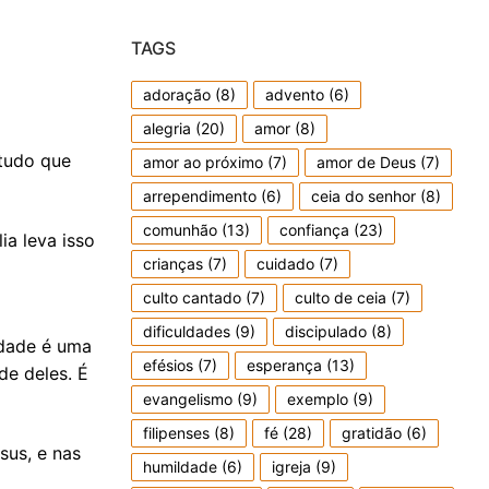
TAGS
adoração
(8)
advento
(6)
alegria
(20)
amor
(8)
 tudo que
amor ao próximo
(7)
amor de Deus
(7)
arrependimento
(6)
ceia do senhor
(8)
comunhão
(13)
confiança
(23)
a leva isso
crianças
(7)
cuidado
(7)
culto cantado
(7)
culto de ceia
(7)
dificuldades
(9)
discipulado
(8)
idade é uma
efésios
(7)
esperança
(13)
de deles. É
evangelismo
(9)
exemplo
(9)
filipenses
(8)
fé
(28)
gratidão
(6)
sus, e nas
humildade
(6)
igreja
(9)