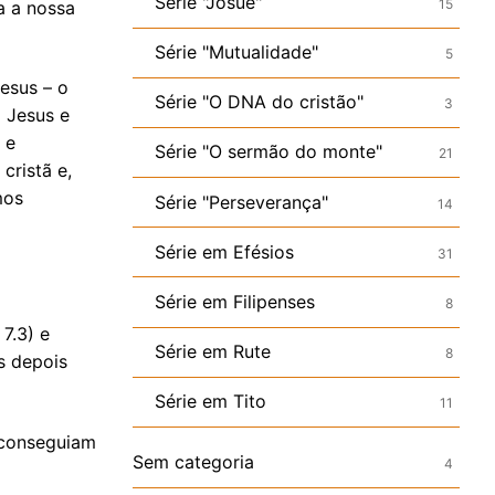
Série "Josué"
15
a a nossa
Série "Mutualidade"
5
esus – o
Série "O DNA do cristão"
3
 Jesus e
 e
Série "O sermão do monte"
21
cristã e,
mos
Série "Perseverança"
14
Série em Efésios
31
Série em Filipenses
8
 7.3) e
Série em Rute
8
s depois
Série em Tito
11
 conseguiam
Sem categoria
4