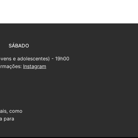
SÁBADO
ovens e adolescentes) - 19h00
ormações:
Instagram
iais, como
a para