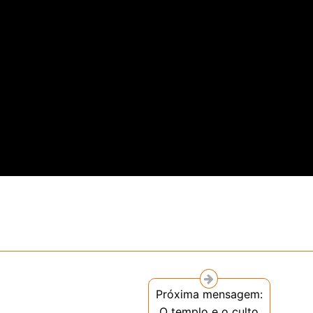
Próxima mensagem:
O templo e o culto