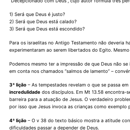
“Decepcionado com Deus”, cujo autor formula três per
1) Será que Deus é justo?
2) Será que Deus está calado?
3) Será que Deus está escondido?
Para os israelitas no Antigo Testamento não deveria 
experimentaram ao serem libertados do Egito. Mesmo
Podemos mesmo ter a impressão de que Deus não se imp
em conta nos chamados “salmos de lamento” – convém
3ª lição
– As tempestades revelam o que se passa em 
incredulidade
dos discípulos. Em Mt 13.58 encontra-s
barreira para a atuação de Jesus. O verdadeiro proble
por isso que Jesus invoca as crianças como exemplo p
4ª lição
– O v 38 do texto básico mostra a atitude cor
dificuldades passar a depender de Deus.