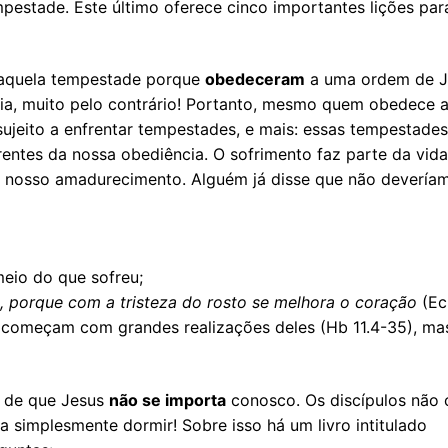
mpestade. Este último oferece cinco importantes lições par
r aquela tempestade porque
obedeceram
a uma ordem de J
ia, muito pelo contrário! Portanto, mesmo quem obedece a
sujeito a enfrentar tempestades, e mais: essas tempestades
entes da nossa obediência. O sofrimento faz parte da vida 
 o nosso amadurecimento. Alguém já disse que não devería
eio do que sofreu;
, porque com a tristeza do rosto se melhora o coração
(Ec
ue começam com grandes realizações deles (Hb 11.4-35), ma
 de que Jesus
não se importa
conosco. Os discípulos não
 simplesmente dormir! Sobre isso há um livro intitulado