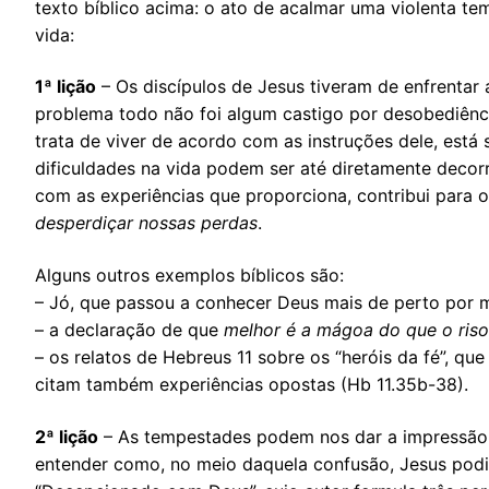
texto bíblico acima: o ato de acalmar uma violenta te
vida:
1ª lição
– Os discípulos de Jesus tiveram de enfrenta
problema todo não foi algum castigo por desobediênc
trata de viver de acordo com as instruções dele, está 
dificuldades na vida podem ser até diretamente decorr
com as experiências que proporciona, contribui para
desperdiçar nossas perdas
.
Alguns outros exemplos bíblicos são:
– Jó, que passou a conhecer Deus mais de perto por m
– a declaração de que
melhor é a mágoa do que o riso
– os relatos de Hebreus 11 sobre os “heróis da fé”, q
citam também experiências opostas (Hb 11.35b-38).
2ª lição
– As tempestades podem nos dar a impressão
entender como, no meio daquela confusão, Jesus podia