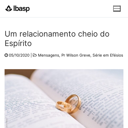
Pular
para
o
conteúdo
Um relacionamento cheio do
Espírito
05/10/2020
|
Mensagens
,
Pr Wilson Greve
,
Série em Efésios