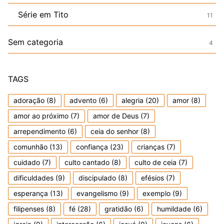
Série em Tito
11
Sem categoria
4
TAGS
adoração
(8)
advento
(6)
alegria
(20)
amor
(8)
amor ao próximo
(7)
amor de Deus
(7)
arrependimento
(6)
ceia do senhor
(8)
comunhão
(13)
confiança
(23)
crianças
(7)
cuidado
(7)
culto cantado
(8)
culto de ceia
(7)
dificuldades
(9)
discipulado
(8)
efésios
(7)
esperança
(13)
evangelismo
(9)
exemplo
(9)
filipenses
(8)
fé
(28)
gratidão
(6)
humildade
(6)