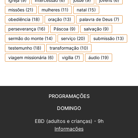
igreja
(9)
intercessão
(6)
josué
(9)
jovens
(6)
missões
(21)
mulheres
(11)
natal
(15)
obediência
(18)
oração
(13)
palavra de Deus
(7)
perseverança
(16)
Páscoa
(9)
salvação
(9)
sermão do monte
(14)
serviço
(20)
submissão
(13)
testemunho
(18)
transformação
(10)
viagem missionária
(6)
vigília
(7)
áudio
(19)
PROGRAMAÇÕES
DOMINGO
EBD (adultos e crianças) - 9h
Informações