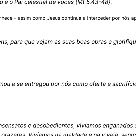
o é o Pai celestial de vocês
(Mt 5.43-48).
nhece – assim como Jesus continua a interceder por nós a
ens, para que vejam as suas boas obras e glorifiq
u e se entregou por nós como oferta e sacrifíci
sensatos e desobedientes, vivíamos enganados 
 prazeres. Vivíamos na maldade e na inveja, send