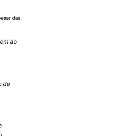
pesar das
uem ao
o de
e
o