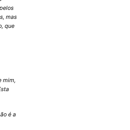
pelos
os, mas
o, que
e mim,
Esta
ão é a