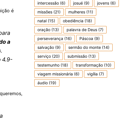
intercessão
(6)
josué
(9)
jovens
(6)
uição é
missões
(21)
mulheres
(11)
natal
(15)
obediência
(18)
oração
(13)
palavra de Deus
(7)
para
perseverança
(16)
Páscoa
(9)
do a
salvação
(9)
sermão do monte
(14)
s
.
serviço
(20)
submissão
(13)
o 4.9-
testemunho
(18)
transformação
(10)
viagem missionária
(6)
vigília
(7)
áudio
(19)
 queremos,
ra