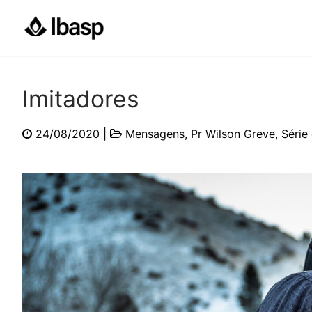
Pular
para
o
conteúdo
Imitadores
24/08/2020
|
Mensagens
,
Pr Wilson Greve
,
Série