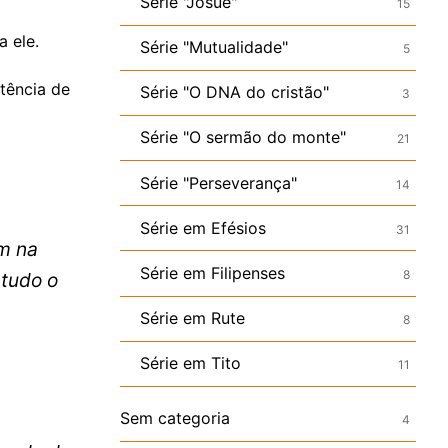
Série "Josué"
15
a ele.
Série "Mutualidade"
5
tência de
Série "O DNA do cristão"
3
Série "O sermão do monte"
21
Série "Perseverança"
14
Série em Efésios
31
am na
Série em Filipenses
8
tudo o
Série em Rute
8
Série em Tito
11
Sem categoria
4