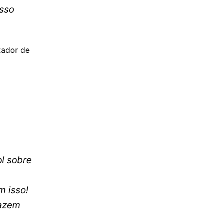
osso
xador de
ol sobre
 isso!
fazem