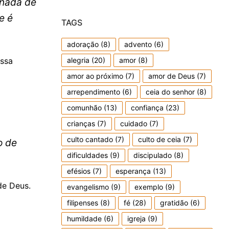
 nada de
e é
TAGS
adoração
(8)
advento
(6)
ossa
alegria
(20)
amor
(8)
amor ao próximo
(7)
amor de Deus
(7)
arrependimento
(6)
ceia do senhor
(8)
comunhão
(13)
confiança
(23)
crianças
(7)
cuidado
(7)
culto cantado
(7)
culto de ceia
(7)
o de
dificuldades
(9)
discipulado
(8)
efésios
(7)
esperança
(13)
de Deus.
evangelismo
(9)
exemplo
(9)
filipenses
(8)
fé
(28)
gratidão
(6)
humildade
(6)
igreja
(9)