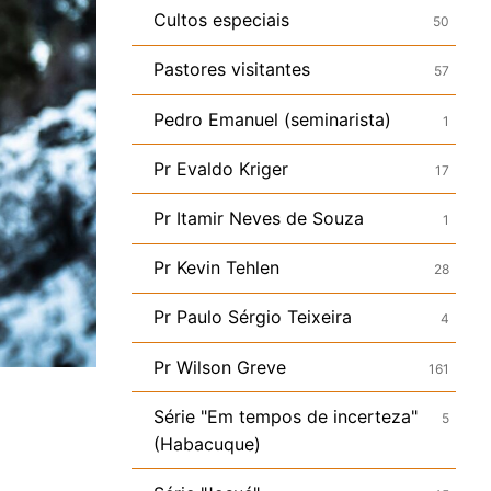
Cultos especiais
50
Pastores visitantes
57
Pedro Emanuel (seminarista)
1
Pr Evaldo Kriger
17
Pr Itamir Neves de Souza
1
Pr Kevin Tehlen
28
Pr Paulo Sérgio Teixeira
4
Pr Wilson Greve
161
Série "Em tempos de incerteza"
5
(Habacuque)