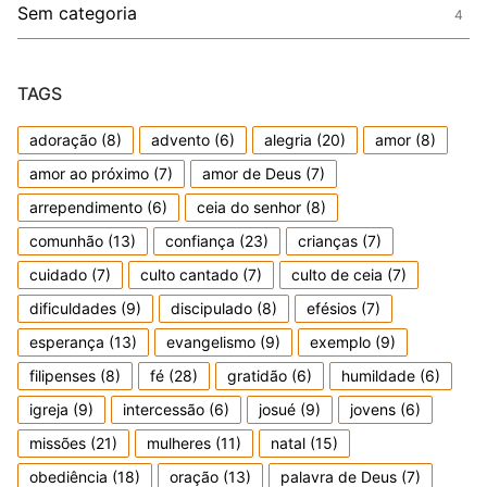
Sem categoria
4
TAGS
adoração
(8)
advento
(6)
alegria
(20)
amor
(8)
amor ao próximo
(7)
amor de Deus
(7)
arrependimento
(6)
ceia do senhor
(8)
comunhão
(13)
confiança
(23)
crianças
(7)
cuidado
(7)
culto cantado
(7)
culto de ceia
(7)
dificuldades
(9)
discipulado
(8)
efésios
(7)
esperança
(13)
evangelismo
(9)
exemplo
(9)
filipenses
(8)
fé
(28)
gratidão
(6)
humildade
(6)
igreja
(9)
intercessão
(6)
josué
(9)
jovens
(6)
missões
(21)
mulheres
(11)
natal
(15)
obediência
(18)
oração
(13)
palavra de Deus
(7)