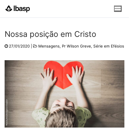
Pular
para
o
conteúdo
Nossa posição em Cristo
27/01/2020
|
Mensagens
,
Pr Wilson Greve
,
Série em Efésios