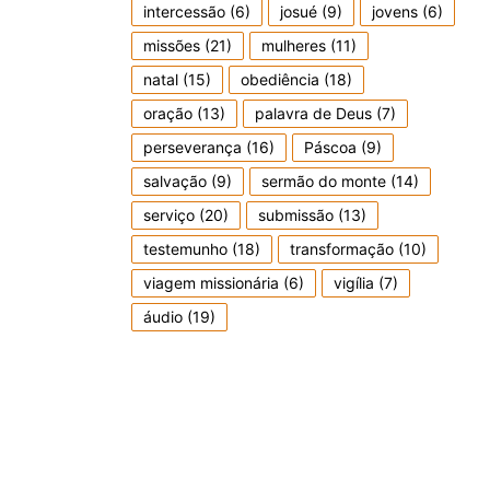
intercessão
(6)
josué
(9)
jovens
(6)
missões
(21)
mulheres
(11)
natal
(15)
obediência
(18)
oração
(13)
palavra de Deus
(7)
perseverança
(16)
Páscoa
(9)
salvação
(9)
sermão do monte
(14)
serviço
(20)
submissão
(13)
testemunho
(18)
transformação
(10)
viagem missionária
(6)
vigília
(7)
áudio
(19)