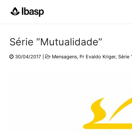
Pular
para
o
conteúdo
Série “Mutualidade”
30/04/2017
|
Mensagens
,
Pr Evaldo Kriger
,
Série 