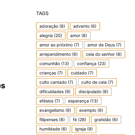
TAGS
adoração
(8)
advento
(6)
alegria
(20)
amor
(8)
amor ao próximo
(7)
amor de Deus
(7)
arrependimento
(6)
ceia do senhor
(8)
comunhão
(13)
confiança
(23)
crianças
(7)
cuidado
(7)
culto cantado
(7)
culto de ceia
(7)
es
dificuldades
(9)
discipulado
(8)
efésios
(7)
esperança
(13)
evangelismo
(9)
exemplo
(9)
filipenses
(8)
fé
(28)
gratidão
(6)
humildade
(6)
igreja
(9)