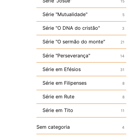
Série "Josué"
15
Série "Mutualidade"
5
Série "O DNA do cristão"
3
Série "O sermão do monte"
21
Série "Perseverança"
14
Série em Efésios
31
Série em Filipenses
8
Série em Rute
8
Série em Tito
11
Sem categoria
4