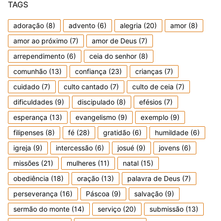
TAGS
adoração
(8)
advento
(6)
alegria
(20)
amor
(8)
amor ao próximo
(7)
amor de Deus
(7)
arrependimento
(6)
ceia do senhor
(8)
comunhão
(13)
confiança
(23)
crianças
(7)
cuidado
(7)
culto cantado
(7)
culto de ceia
(7)
dificuldades
(9)
discipulado
(8)
efésios
(7)
esperança
(13)
evangelismo
(9)
exemplo
(9)
filipenses
(8)
fé
(28)
gratidão
(6)
humildade
(6)
igreja
(9)
intercessão
(6)
josué
(9)
jovens
(6)
missões
(21)
mulheres
(11)
natal
(15)
obediência
(18)
oração
(13)
palavra de Deus
(7)
perseverança
(16)
Páscoa
(9)
salvação
(9)
sermão do monte
(14)
serviço
(20)
submissão
(13)