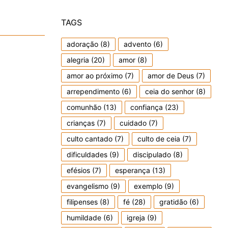
TAGS
adoração
(8)
advento
(6)
alegria
(20)
amor
(8)
amor ao próximo
(7)
amor de Deus
(7)
arrependimento
(6)
ceia do senhor
(8)
comunhão
(13)
confiança
(23)
crianças
(7)
cuidado
(7)
culto cantado
(7)
culto de ceia
(7)
dificuldades
(9)
discipulado
(8)
efésios
(7)
esperança
(13)
evangelismo
(9)
exemplo
(9)
filipenses
(8)
fé
(28)
gratidão
(6)
humildade
(6)
igreja
(9)