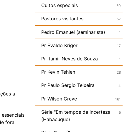
Cultos especiais
50
Pastores visitantes
57
Pedro Emanuel (seminarista)
1
Pr Evaldo Kriger
17
Pr Itamir Neves de Souza
1
Pr Kevin Tehlen
28
Pr Paulo Sérgio Teixeira
4
uções a
Pr Wilson Greve
161
Série "Em tempos de incerteza"
5
 essenciais
(Habacuque)
e fora.