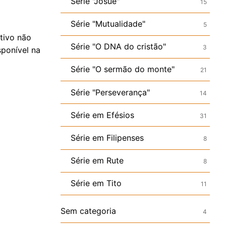
Série "Josué"
15
Série "Mutualidade"
5
tivo não
Série "O DNA do cristão"
3
sponível na
Série "O sermão do monte"
21
Série "Perseverança"
14
Série em Efésios
31
Série em Filipenses
8
Série em Rute
8
Série em Tito
11
Sem categoria
4