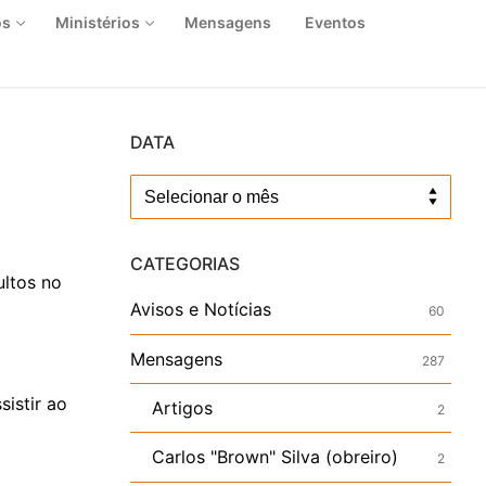
os
Ministérios
Mensagens
Eventos
DATA
Data
CATEGORIAS
ultos no
Avisos e Notícias
60
Mensagens
287
sistir ao
Artigos
2
Carlos "Brown" Silva (obreiro)
2