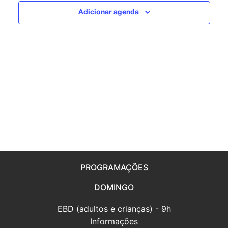
2026
visuais
Adicionar agenda
de
Eventos
PROGRAMAÇÕES
DOMINGO
EBD (adultos e crianças) - 9h
Informações