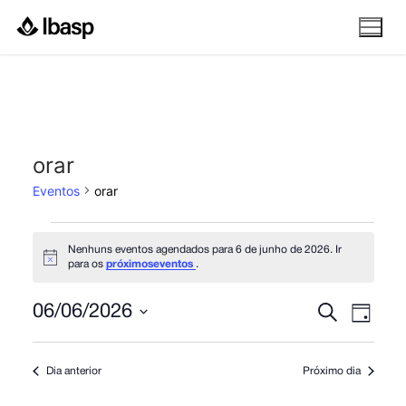
Pular
para
o
conteúdo
orar
Eventos
orar
Eventos
Nenhuns eventos agendados para 6 de junho de 2026. Ir
for
Notice
para os
próximoseventos
.
6
Pesquis
Nav
Procurar
06/06/2026
Dia
de
eventos
do
Selecione
e
junho
a
visu
navega
Dia anterior
Próximo dia
de
data.
Eve
de