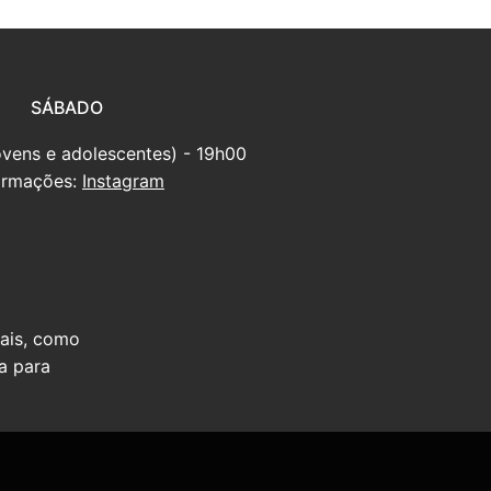
SÁBADO
ovens e adolescentes) - 19h00
ormações:
Instagram
iais, como
a para