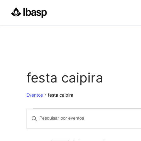
Pular
para
o
conteúdo
festa caipira
Eventos
festa caipira
Eventos
Pesquisa
Digite
e
a
palavra-
navegação
chave.