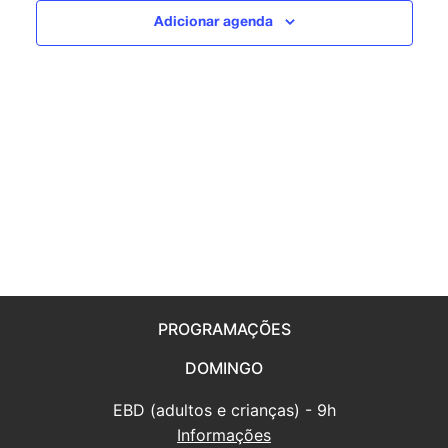
visuais
Adicionar agenda
de
Eventos
PROGRAMAÇÕES
DOMINGO
EBD (adultos e crianças) - 9h
Informações