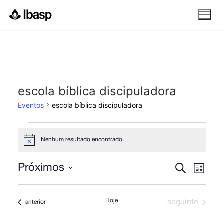
Pular
para
o
conteúdo
escola bíblica discipuladora
Eventos
escola bíblica discipuladora
Eventos
Nenhum resultado encontrado.
Notice
Pesquis
Nav
Procurar
Próximos
Lista
eventos
do
Selecione
e
a
visu
navega
Hoje
Eventos
Eventos
seguinte
anterior
data.
Eve
de