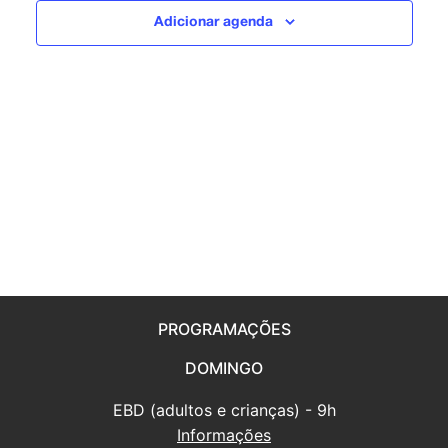
visuais
Adicionar agenda
de
Eventos
PROGRAMAÇÕES
DOMINGO
EBD (adultos e crianças) - 9h
Informações