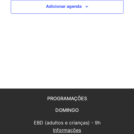
visuais
Adicionar agenda
de
Eventos
PROGRAMAÇÕES
DOMINGO
EBD (adultos e crianças) - 9h
Informações