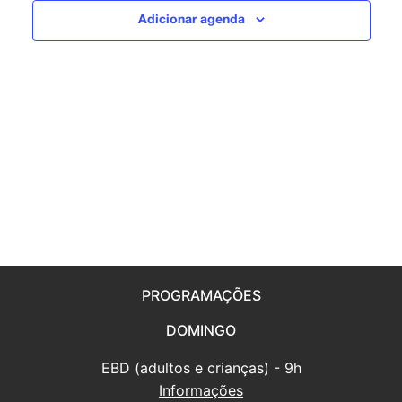
visuais
Adicionar agenda
de
Eventos
PROGRAMAÇÕES
DOMINGO
EBD (adultos e crianças) - 9h
Informações