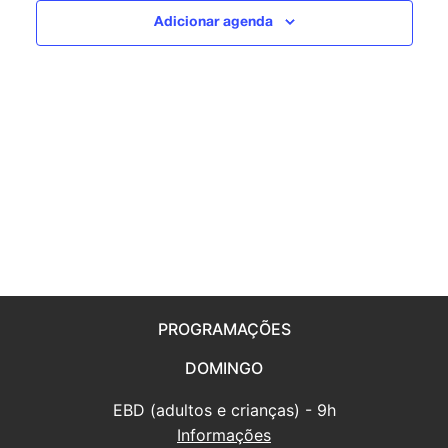
visuais
Adicionar agenda
de
Eventos
PROGRAMAÇÕES
DOMINGO
EBD (adultos e crianças) - 9h
Informações