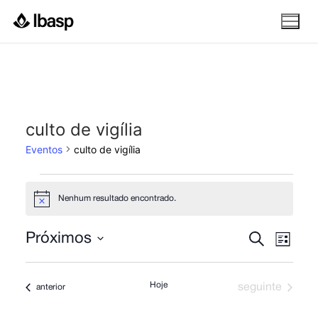
Pular
para
o
conteúdo
culto de vigília
Eventos
culto de vigília
Eventos
Nenhum resultado encontrado.
Notice
Pesquis
Nav
Procurar
Próximos
Lista
eventos
do
Selecione
e
a
visu
navega
Hoje
Eventos
Eventos
seguinte
anterior
data.
Eve
de